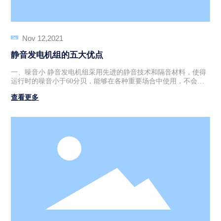
好的防水、防风和防尘性能。 3、此外，静音式机组通常配备各种
传感器和控制装置，可以自动化运行和监测发电机的工作状态。
这种设计可以提高机组的可靠性和稳定性，减少人为错误和设备
故障的可能性。 4、静音式机组主要用于车载使用，房车改装、广
Nov 12,2021
告车、医疗车、办公、居民区等等。
静音发电机组的五大优点
一、噪音小 静音发电机组采用先进的静音技术和隔音材料，使得
运行时的噪音小于60分贝，能够在各种重要场合中使用，不会对
周围环境造成干扰。使用静音发电机组工作，也不会对员工的身
查看更多
心健康产生负面影响，提高了工作效率。 二、外形美观 静音发电
机组外形美观，外壳采用高质量的材料制成，金属表面采用喷涂
处理技术，使得整体外观有着良好的耐腐蚀性、美观性以及易于
清洁的特点，能够更好的融入使用环境中。