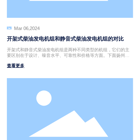
Mar 06,2024
开架式柴油发电机组和静音式柴油发电机组的对比
开架式和静音式柴油发电机组是两种不同类型的机组，它们的主
要区别在于设计、噪音水平、可靠性和价格等方面。下面扬州福
康斯小编就来大家了解下两者差异，一起来看看吧！ 一、开架式
查看更多
发电机组 1、首先，开架式柴油发电机组通常是一种比较传统的发
电机，它的设计是在一个开放的框架上安装发动机和发电机。可
以简单理解为普通款、标准款，好移动、重量轻； 2、这种设计使
得维护和修理更容易，因为可以直接访问和修理各个部件。此
外，开架式发电机的结构简单，易于生产，因此价格相对较低。
3、然而，开架式发电机机组外面没有隔音罩，噪音水平通常较
高，因为它们没有任何隔音或减震措施，同时也不具备很好的防
水、防风和防尘性能。 4、开架式主要适用于对噪音要求不高的环
境使用。比如：户外施工、建筑工地、户外作业。 二、静音式发
电机组 1、静音式柴油发电机组是一种更先进、更现代的发电机。
它的设计是为了提供更高的可靠性和更低的噪音水平。可以简单
理解为外观是箱体式，噪音低、带轮子或拖车、重量较重些； 2、
静音式机组通常采用封闭式结构，包括一个发动机室和一个或多
个发电机室。这种设计可以有效地减少噪音和振动，同时提供更