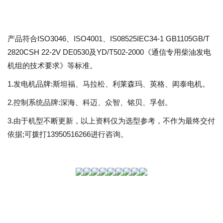
产品符合ISO3046、ISO4001、IS08525IEC34-1 GB1105GB/T
2820CSH 22-2V DE0530及YD/T502-2000《通信专用柴油发电
机组的技术要求》等标准。
1.发电机品牌:斯坦福、马拉松、利莱森玛、英格、闳泰电机。
2.控制系统品牌:深海、科迈、众智、铭贝、孚创。
3.由于机型不断更新，以上资料仅为选型参考，不作为最终交付
依据;可拨打13950516266进行咨询。