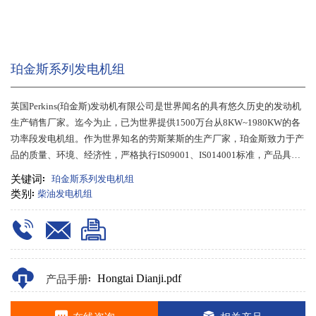
珀金斯系列发电机组
英国Perkins(珀金斯)发动机有限公司是世界闻名的具有悠久历史的发动机
生产销售厂家。迄今为止，已为世界提供1500万台从8KW~1980KW的各
功率段发电机组。作为世界知名的劳斯莱斯的生产厂家，珀金斯致力于产
品的质量、环境、经济性，严格执行IS09001、IS014001标准，产品具有
高排放标准、高经济性、高稳定性、高可靠性等特点。珀金斯系列柴油发
关键词:
珀金斯系列发电机组
电机组选用珀金斯动力有限公司柴油引擎、装备无剧自励磁AR控制的发
类别:
柴油发电机组
产品手册:
Hongtai Dianji.pdf
在线咨询
相关产品